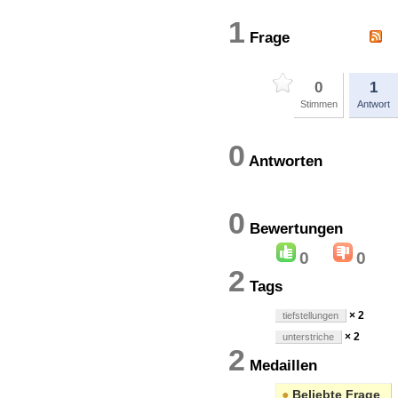
1
Frage
0
1
Stimmen
Antwort
0
Antworten
0
Bewertung
0
0
2
Tags
× 2
tiefstellungen
× 2
unterstriche
2
Medaillen
●
Beliebte Frage