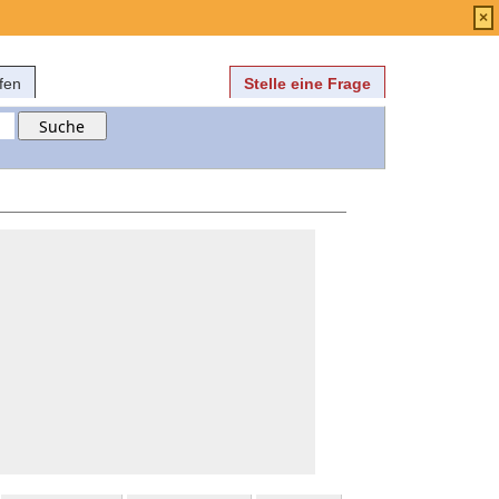
Anmelden
über
FAQ
×
fen
Stelle eine Frage