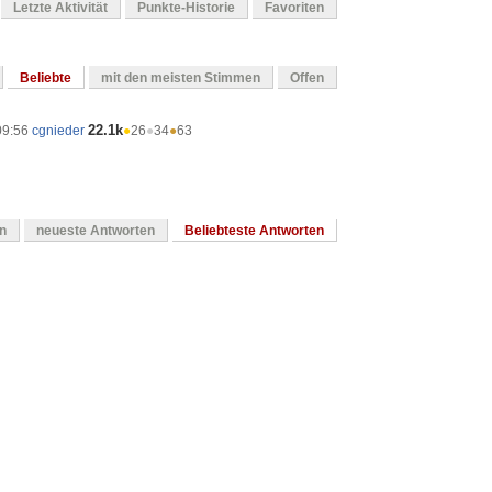
Letzte Aktivität
Punkte-Historie
Favoriten
Beliebte
mit den meisten Stimmen
Offen
22.1k
09:56
cgnieder
●
26
●
34
●
63
en
neueste Antworten
Beliebteste Antworten