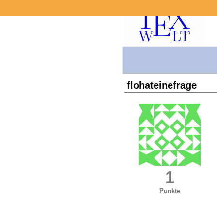
flohateinefrage
1
Punkte