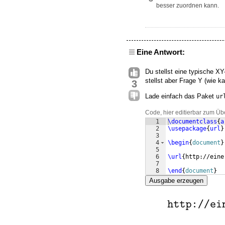
besser zuordnen kann.
Eine Antwort:
Du stellst eine typische XY
stellst aber Frage Y (wie k
3
Lade einfach das Paket
ur
Code, hier editierbar zum Üb
1
\documentclass
{
a
2
\usepackage
{
url
}
3
4
\begin
{
document
}
5
6
\url
{
http://eine
7
8
\end
{
document
}
Ausgabe erzeugen