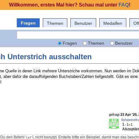
Willkommen, erstes Mal hier? Schau mal unter
FAQ
!
Fragen
Themen
Benutzer
Medaillen
Of
Fragen
Themen
Benutzer
ch Unterstrich ausschalten
eine Quelle in deren Link mehrere Unterstriche vorkommen. Nun werden im Do
t, aber dafür die darauffolgenden Buchstaben/Zahlen tiefgestellt. Gibt es eine
!
gefragt
23 Apr '20,
flohateinefr
1
●
1
●
1
Akzeptier
b Du den Befehl
nicht benutzt. Erstelle bitte ein Beispiel, damit man das besc
\url