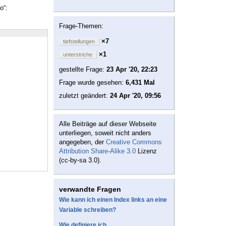
o“:
Frage-Themen:
×7
tiefstellungen
×1
unterstriche
gestellte Frage:
23 Apr '20, 22:23
Frage wurde gesehen:
6,431 Mal
zuletzt geändert:
24 Apr '20, 09:56
Alle Beiträge auf dieser Webseite
unterliegen, soweit nicht anders
angegeben, der
Creative Commons
Attribution Share-Alike 3.0
Lizenz
(cc-by-sa 3.0).
verwandte Fragen
Wie kann ich einen Index links an eine
Variable schreiben?
Wie definiere ich