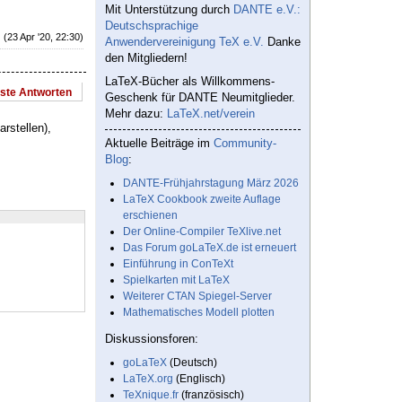
Mit Unterstützung durch
DANTE e.V.:
Deutschsprachige
(23 Apr '20, 22:30)
Anwendervereinigung TeX e.V.
Danke
den Mitgliedern!
LaTeX-Bücher als Willkommens-
este Antworten
Geschenk für DANTE Neumitglieder.
Mehr dazu:
LaTeX.net/verein
rstellen),
Aktuelle Beiträge im
Community-
Blog
:
DANTE-Frühjahrstagung März 2026
LaTeX Cookbook zweite Auflage
erschienen
Der Online-Compiler TeXlive.net
Das Forum goLaTeX.de ist erneuert
Einführung in ConTeXt
Spielkarten mit LaTeX
Weiterer CTAN Spiegel-Server
Mathematisches Modell plotten
Diskussionsforen:
goLaTeX
(Deutsch)
LaTeX.org
(Englisch)
TeXnique.fr
(französisch)