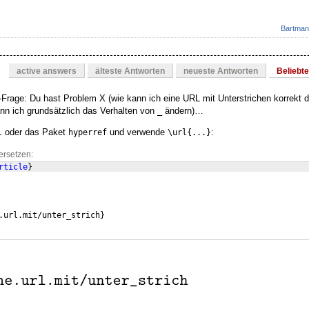
Bartman
active answers
älteste Antworten
neueste Antworten
Beliebt
-Frage: Du hast Problem X (wie kann ich eine URL mit Unterstrichen korrekt da
ann ich grundsätzlich das Verhalten von
ändern)…
_
oder das Paket
und verwende
:
l
hyperref
\url{...}
ersetzen:
rticle
}
.url.mit/unter_strich
}