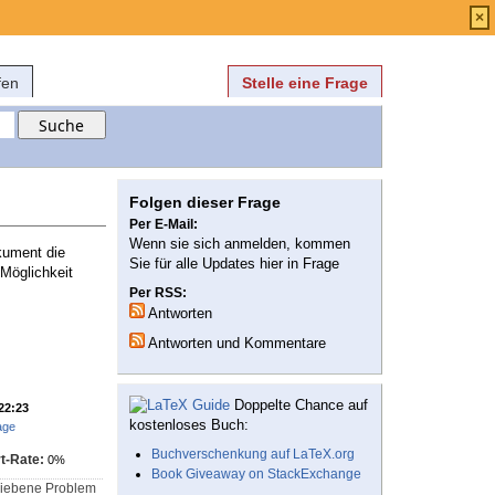
Anmelden
über
FAQ
×
fen
Stelle eine Frage
Folgen dieser Frage
Per E-Mail:
Wenn sie sich anmelden, kommen
kument die
Sie für alle Updates hier in Frage
 Möglichkeit
Per RSS:
Antworten
Antworten und Kommentare
Doppelte Chance auf
 22:23
kostenloses Buch:
age
Buchverschenkung auf LaTeX.org
t-Rate:
0%
Book Giveaway on StackExchange
hriebene Problem