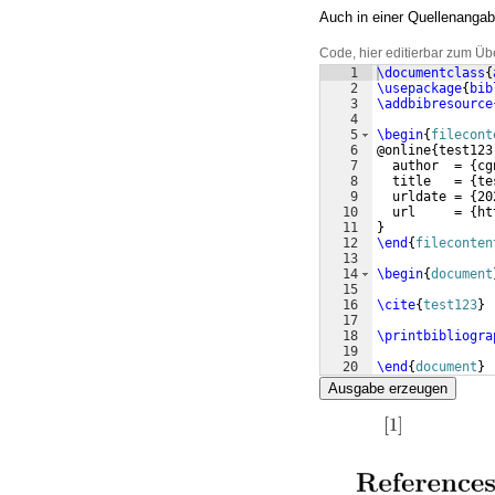
Auch in einer Quellenangabe
Code, hier editierbar zum Üb
1
\documentclass
{
2
\usepackage
{
bib
3
\addbibresource
4
5
\begin
{
filecont
6
@online
{
test123
7
  author  = 
{
cg
8
  title   = 
{
te
9
  urldate = 
{
20
10
  url     = 
{
ht
11
}
12
\end
{
fileconten
13
14
\begin
{
document
15
16
\cite
{
test123
}
17
18
\printbibliogra
19
20
\end
{
document
}
Ausgabe erzeugen