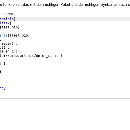
 funktioniert das mit dem richtigen Paket und der richtigen Syntax „einfach s
ersetzen:
article
}
latex
}
{
test.bib
}
ents
}
{
test.bib
}
,
nieder
}
 ,
st
}
 ,
20-04-24
}
 ,
tp://eine.url.mit/unter_strich
}
ts
}
}
phy