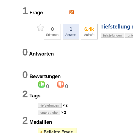
1
Frage
Tiefstellung
0
1
6.4k
Stimmen
Antwort
Aufrufe
tiefstellungen
unt
0
Antworten
0
Bewertungen
0
0
2
Tags
× 2
tiefstellungen
× 2
unterstriche
2
Medaillen
●
Beliebte Frage