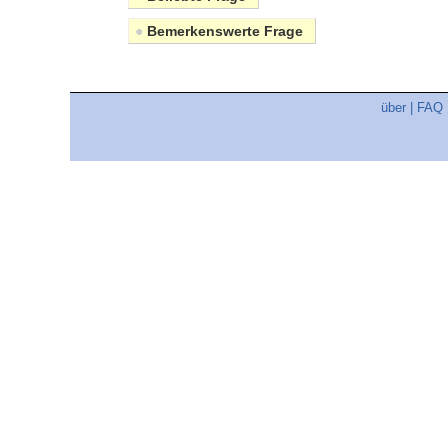
●
Bemerkenswerte Frage
über
|
FAQ