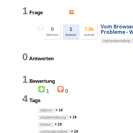
1
Frage
Vom Browser 
0
1
7.8k
Probleme - 
Stimmen
Antwort
Aufrufe
zeichendarstellung
0
Antworten
1
Bewertung
1
0
4
Tags
× 19
editoren
× 19
eingabekodierung
× 19
fontenc
× 19
zeichendarstellung