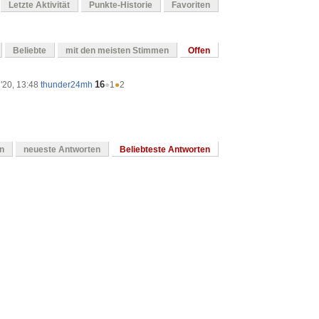
Letzte Aktivität
Punkte-Historie
Favoriten
Beliebte
mit den meisten Stimmen
Offen
16
'20, 13:48
thunder24mh
●
1
●
2
en
neueste Antworten
Beliebteste Antworten