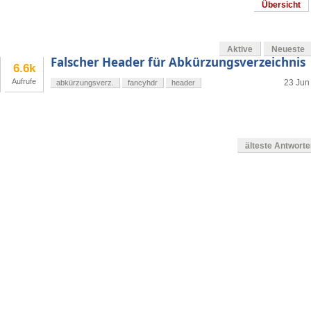
Übersicht
Aktive
Neueste
Falscher Header für Abkürzungsverzeichnis
6.6k
Aufrufe
23 Jun 
abkürzungsverz.
fancyhdr
header
älteste Antwort
g