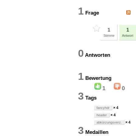
1
Frage
1
1
Stimme
Antwort
0
Antworten
1
Bewertun
1
0
3
Tags
× 4
fancyhdr
× 4
header
× 4
abkürzungsverz.
3
Medaillen