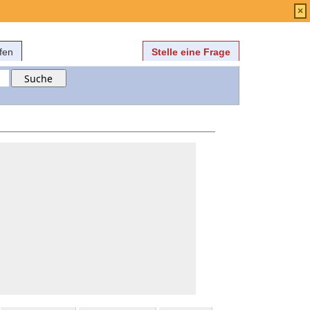
Anmelden
über
FAQ
×
fen
Stelle eine Frage