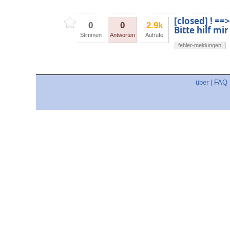
[closed] ! ==
0
0
2.9k
Bitte hilf mi
Stimmen
Antworten
Aufrufe
fehler-meldungen
über
|
FAQ