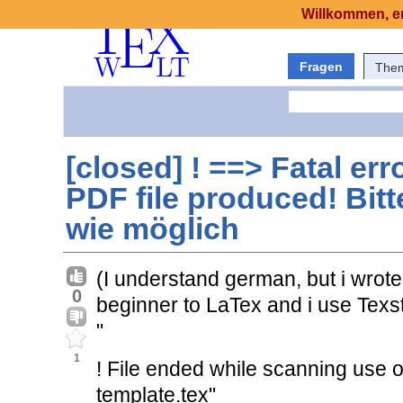
Willkommen, er
Fragen
The
[closed] ! ==> Fatal er
PDF file produced! Bitte
wie möglich
(I understand german, but i wrote
0
beginner to LaTex and i use Texst
"
1
! File ended while scanning use 
template.tex"