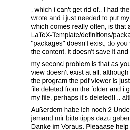
, which i can't get rid of.. I had 
wrote and i just needed to put my 
which comes really often, is that aft
LaTeX-Template/definitions/packag
"packages" doesn't exist, do you 
the content, it doesn't save it an
my second problem is that as you
view doesn't exist at all, although 
the program the pdf viewer is jus
file deleted from the folder and i ge
my file, perhaps it's deleted!! .. a
Außerdem habe ich noch 2 Under
jemand mir bitte tipps dazu gebe
Danke im Voraus. Pleaaase help 