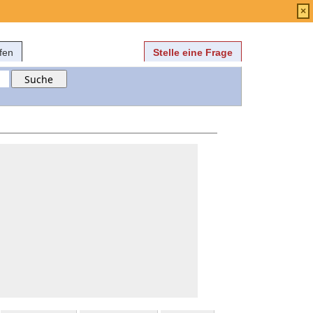
Anmelden
über
FAQ
×
fen
Stelle eine Frage