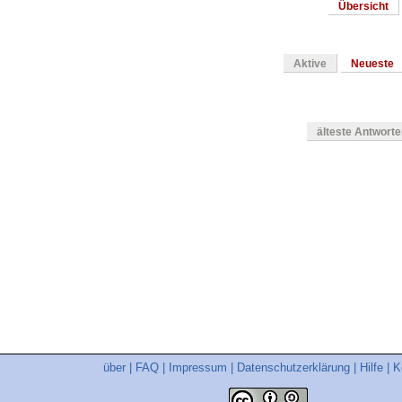
Übersicht
Aktive
Neueste
älteste Antwort
en
über
|
FAQ
|
Impressum
|
Datenschutzerklärung
|
Hilfe
|
K