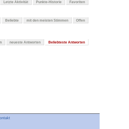
Letzte Aktivität
Punkte-Historie
Favoriten
Beliebte
mit den meisten Stimmen
Offen
en
neueste Antworten
Beliebteste Antworten
ontakt