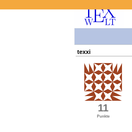
texxi
11
Punkte