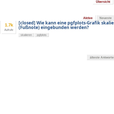
Übersicht
Aktive
Neueste
[closed] Wie kann eine pgfplots-Grafik skalier
1.7k
(Fußnote) eingebunden werden?
Aufrufe
skalieren
pgfplots
älteste Antwort
en