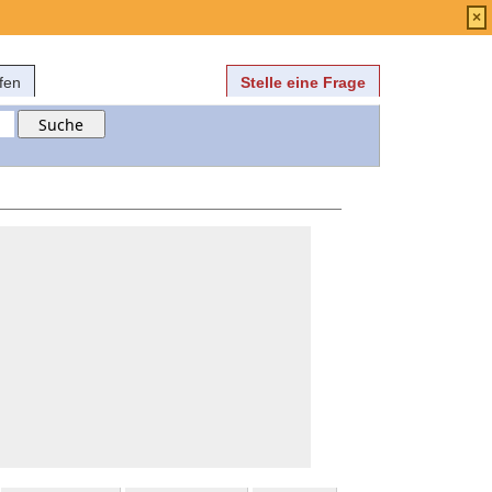
Anmelden
über
FAQ
×
fen
Stelle eine Frage