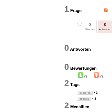
1
Frage
0
0
Stimmen
Antworten
0
Antworten
0
Bewertung
0
0
2
Tags
× 3
skalieren
× 3
pgfplots
2
Medaillen