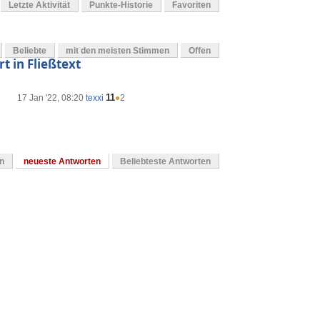
Letzte Aktivität
Punkte-Historie
Favoriten
Beliebte
mit den meisten Stimmen
Offen
t in Fließtext
11
17 Jan '22, 08:20
texxi
●
2
en
neueste Antworten
Beliebteste Antworten