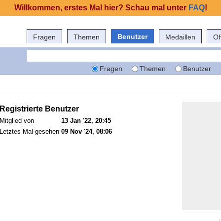
Willkommen, erstes Mal hier? Schau mal unter
FAQ
!
Benutzer
Fragen
Themen
Medaillen
Of
Fragen
Themen
Benutzer
Registrierte Benutzer
Mitglied von
13 Jan '22, 20:45
Letztes Mal gesehen
09 Nov '24, 08:06