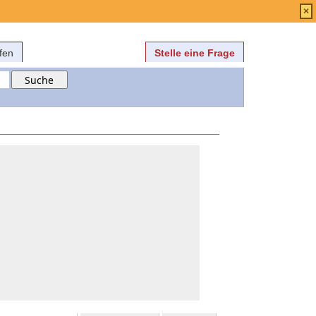
Anmelden
über
FAQ
×
fen
Stelle eine Frage