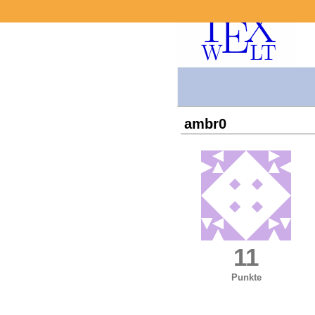
ambr0
11
Punkte