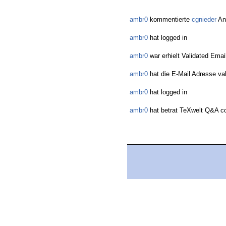
ambr0
kommentierte
cgnieder
An
ambr0
hat logged in
ambr0
war erhielt Validated Emai
ambr0
hat die E-Mail Adresse val
ambr0
hat logged in
ambr0
hat betrat TeXwelt Q&A 