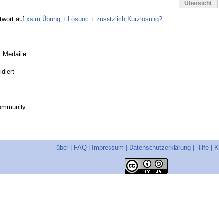
Übersicht
twort auf
xsim Übung + Lösung + zusätzlich Kurzlösung?
l Medaille
idiert
community
über
|
FAQ
|
Impressum
|
Datenschutzerklärung
|
Hilfe
|
K