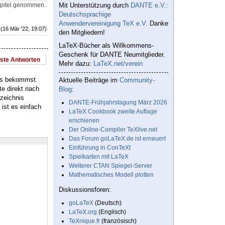
apitel genommen.
Mit Unterstützung durch
DANTE e.V.:
Deutschsprachige
Anwendervereinigung TeX e.V.
Danke
(16 Mär '22, 19:07)
den Mitgliedern!
LaTeX-Bücher als Willkommens-
Geschenk für DANTE Neumitglieder.
este Antworten
Mehr dazu:
LaTeX.net/verein
ls bekommst.
Aktuelle Beiträge im
Community-
te direkt nach
Blog
:
rzeichnis
DANTE-Frühjahrstagung März 2026
 ist es einfach
LaTeX Cookbook zweite Auflage
erschienen
Der Online-Compiler TeXlive.net
Das Forum goLaTeX.de ist erneuert
Einführung in ConTeXt
Spielkarten mit LaTeX
Weiterer CTAN Spiegel-Server
Mathematisches Modell plotten
Diskussionsforen:
goLaTeX
(Deutsch)
LaTeX.org
(Englisch)
TeXnique.fr
(französisch)