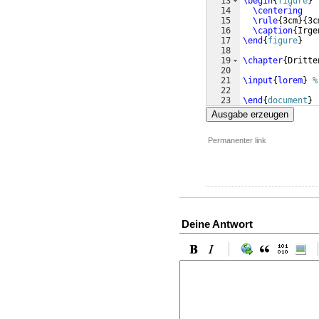
13
\begin
{
figure
}
14
\centering
15
\rule
{
3cm
}
{
3c
16
\caption
{
Irge
17
\end
{
figure
}
18
19
\chapter
{
Dritte
20
21
\input
{
lorem
}
%
22
23
\end
{
document
}
Ausgabe erzeugen
Permanenter link
Deine Antwort