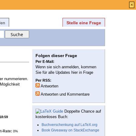
Anmelden
über
FAQ
×
fen
Stelle eine Frage
Folgen dieser Frage
Per E-Mail:
Wenn sie sich anmelden, kommen
Sie für alle Updates hier in Frage
 nummerieren.
Per RSS:
Möglichkeit
Antworten
Antworten und Kommentare
Doppelte Chance auf
kostenloses Buch:
 18:59
Buchverschenkung auf LaTeX.org
Book Giveaway on StackExchange
t-Rate:
0%