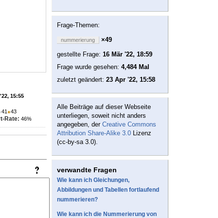
Frage-Themen:
×49
nummerierung
gestellte Frage:
16 Mär '22, 18:59
Frage wurde gesehen:
4,484 Mal
zuletzt geändert:
23 Apr '22, 15:58
'22, 15:55
Alle Beiträge auf dieser Webseite
●
41
●
43
unterliegen, soweit nicht anders
t-Rate:
46%
angegeben, der
Creative Commons
Attribution Share-Alike 3.0
Lizenz
(cc-by-sa 3.0).
verwandte Fragen
Wie kann ich Gleichungen,
Abbildungen und Tabellen fortlaufend
nummerieren?
Wie kann ich die Nummerierung von