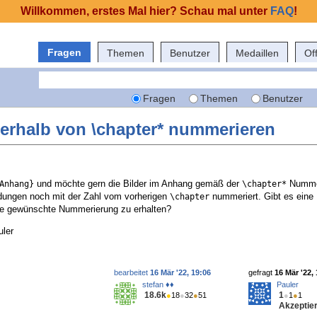
Willkommen, erstes Mal hier? Schau mal unter
FAQ
!
Fragen
Themen
Benutzer
Medaillen
Of
Fragen
Themen
Benutzer
erhalb von \chapter* nummerieren
und möchte gern die Bilder im Anhang gemäß der
Nummer
Anhang}
\chapter*
ldungen noch mit der Zahl vom vorherigen
nummeriert. Gibt es eine 
\chapter
e gewünschte Nummerierung zu erhalten?
uler
bearbeitet
16 Mär '22, 19:06
gefragt
16 Mär '22,
stefan ♦♦
Pauler
18.6k
1
●
18
●
32
●
51
●
1
●
1
Akzeptier