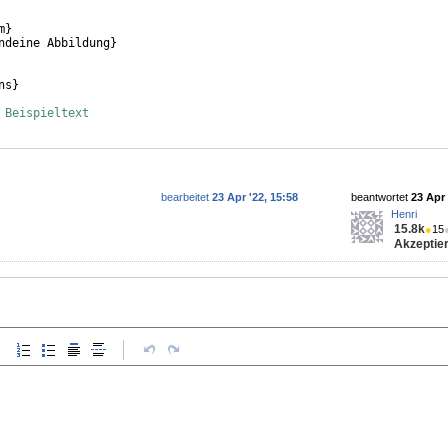
m
}
ndeine Abbildung
}
ns
}
 Beispieltext
bearbeitet
23 Apr '22, 15:58
beantwortet
23 Apr 
Henri
15.8k
●
15
Akzeptier