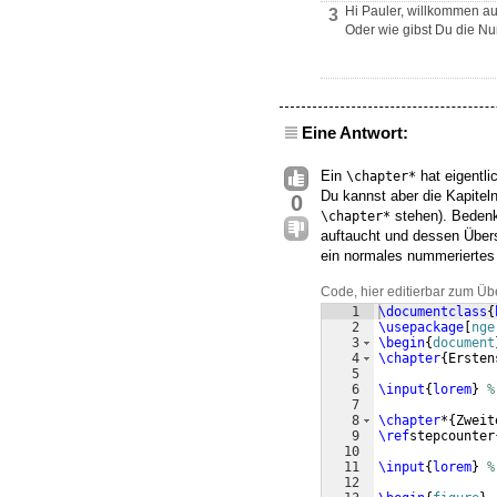
Hi Pauler, willkommen au
3
Oder wie gibst Du die N
Eine Antwort:
Ein
hat eigentl
\chapter*
Du kannst aber die Kapite
0
stehen). Bedenke
\chapter*
auftaucht und dessen Übersc
ein normales nummeriertes
Code, hier editierbar zum Üb
1
\documentclass
{
2
\usepackage
[
nge
3
\begin
{
document
4
\chapter
{
Ersten
5
6
\input
{
lorem
}
%
7
8
\chapter
*
{
Zweit
9
\ref
stepcounter
10
11
\input
{
lorem
}
%
12