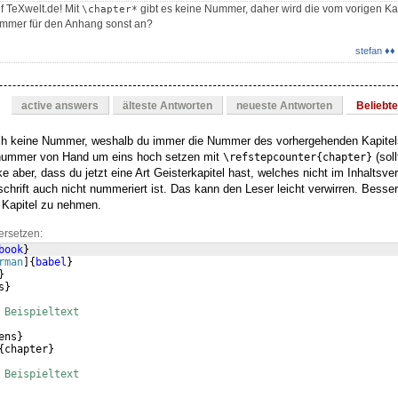
f TeXwelt.de! Mit
gibt es keine Nummer, daher wird die vom vorigen K
\chapter*
ummer für den Anhang sonst an?
stefan ♦♦
active answers
älteste Antworten
neueste Antworten
Beliebt
ich keine Nummer, weshalb du immer die Nummer des vorhergehenden Kapite
lnummer von Hand um eins hoch setzen mit
(soll
\refstepcounter{chapter}
 aber, dass du jetzt eine Art Geisterkapitel hast, welches nicht im Inhaltsve
hrift auch nicht nummeriert ist. Das kann den Leser leicht verwirren. Besser
 Kapitel zu nehmen.
ersetzen:
book
}
rman
]
{
babel
}
}
s
}
 Beispieltext
ens
}
{
chapter
}
 Beispieltext