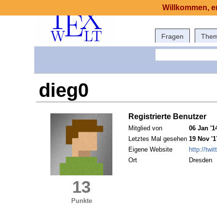
Willkommen, er
Fragen
The
dieg0
Registrierte Benutzer
Mitglied von
06 Jan '1
Letztes Mal gesehen
19 Nov '1
Eigene Website
http://twi
Ort
Dresden
13
Punkte