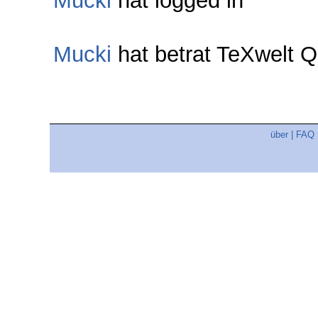
Mucki
hat logged in
Mucki
hat betrat TeXwelt 
über
|
FAQ