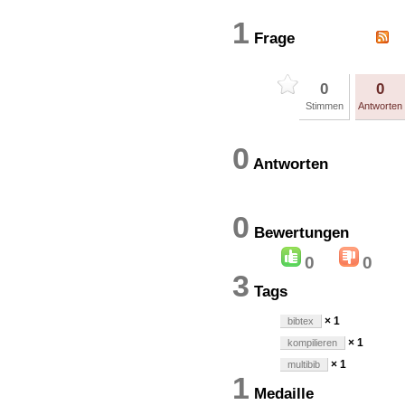
1
Frage
0
0
Stimmen
Antworten
0
Antworten
0
Bewertung
0
0
3
Tags
× 1
bibtex
× 1
kompilieren
× 1
multibib
1
Medaille