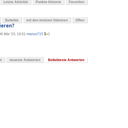
Letzte Aktivität
Punkte-Historie
Favoriten
Beliebte
mit den meisten Stimmen
Offen
ieren?
1
06 Mär '23, 19:01
manus715
●
1
en
neueste Antworten
Beliebteste Antworten