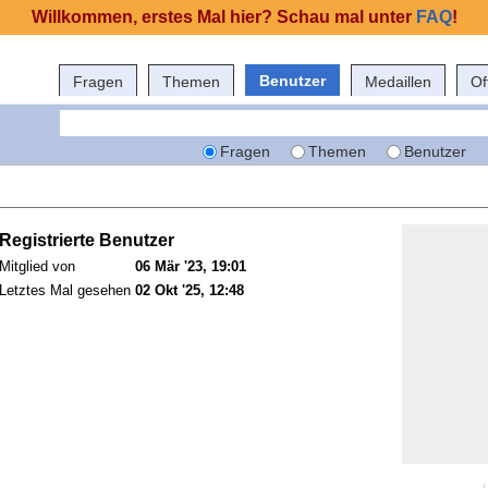
Willkommen, erstes Mal hier? Schau mal unter
FAQ
!
Benutzer
Fragen
Themen
Medaillen
Of
Fragen
Themen
Benutzer
Registrierte Benutzer
Mitglied von
06 Mär '23, 19:01
Letztes Mal gesehen
02 Okt '25, 12:48