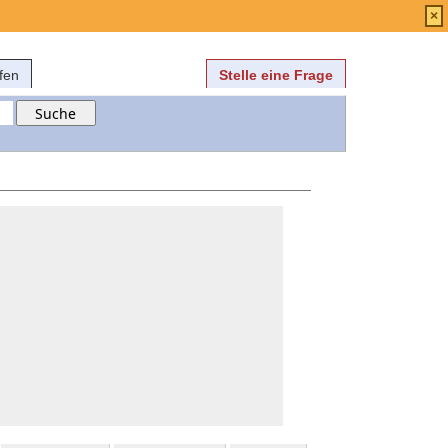
Anmelden
über
FAQ
×
fen
Stelle eine Frage