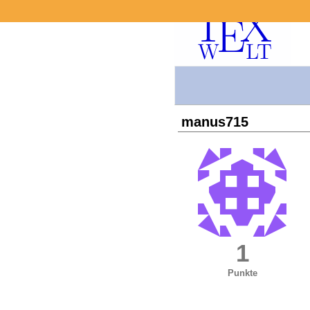
manus715
1
Punkte