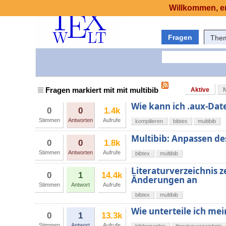
Willkommen, er
Fragen
The
Fragen markiert mit mit multibib
Aktive
Wie kann ich .aux-Dat
0
0
1.4k
Stimmen
Antworten
Aufrufe
kompilieren
bibtex
multibib
Multibib: Anpassen des
0
0
1.8k
Stimmen
Antworten
Aufrufe
bibtex
multibib
Literaturverzeichnis z
0
1
14.4k
Änderungen an
Stimmen
Antwort
Aufrufe
bibtex
multibib
Wie unterteile ich mei
0
1
13.3k
Stimmen
Antwort
Aufrufe