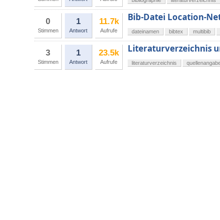
bibliographie
literaturverzeichnis
Bib-Datei Location-Ne
0
1
11.7k
Stimmen
Antwort
Aufrufe
dateinamen
bibtex
multibib
Literaturverzeichnis u
3
1
23.5k
Stimmen
Antwort
Aufrufe
literaturverzeichnis
quellenangab