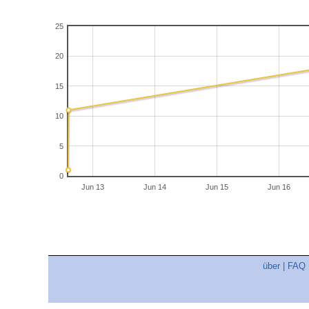
25
20
15
10
5
0
Jun 13
Jun 14
Jun 15
Jun 16
über
|
FAQ