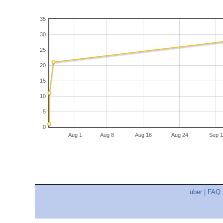
35
30
25
20
15
10
5
0
Aug 1
Aug 8
Aug 16
Aug 24
Sep 1
über
|
FAQ