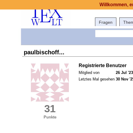
Willkommen, er
Fragen
The
paulbischoff...
Registrierte Benutzer
Mitglied von
26 Jul '23
Letztes Mal gesehen
30 Nov '2
31
Punkte