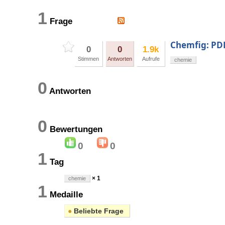
1
Frage
Chemfig: PD
0
0
1.9k
Stimmen
Antworten
Aufrufe
chemie
0
Antworten
0
Bewertungen
0
0
1
Tag
× 1
chemie
1
Medaille
●
Beliebte Frage