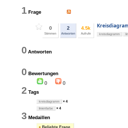
1
Frage
Kreisdiagra
0
2
4.5k
Stimmen
Antworten
Aufrufe
kreisdiagramm
li
0
Antworten
0
Bewertungen
0
0
2
Tags
× 4
kreisdiagramm
× 4
linienfarbe
3
Medaillen
●
Beliebte Frage