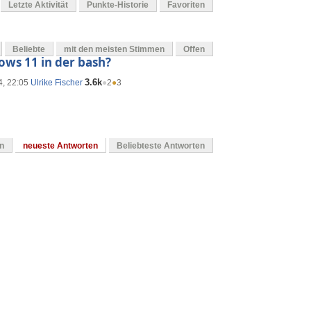
Letzte Aktivität
Punkte-Historie
Favoriten
Beliebte
mit den meisten Stimmen
Offen
ows 11 in der bash?
3.6k
4, 22:05
Ulrike Fischer
●
2
●
3
en
neueste Antworten
Beliebteste Antworten