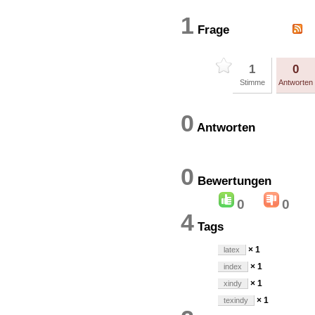
1
Frage
1
0
Stimme
Antworten
0
Antworten
0
Bewertung
0
0
4
Tags
× 1
latex
× 1
index
× 1
xindy
× 1
texindy