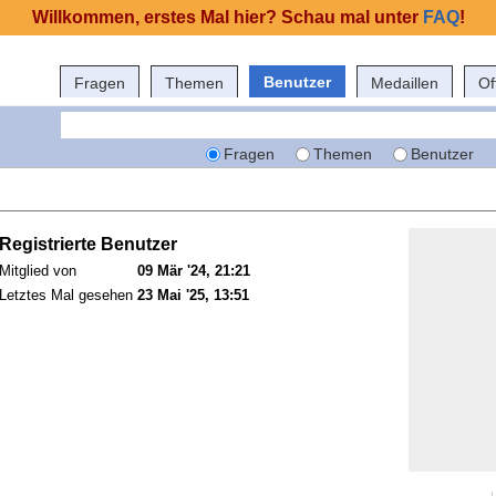
Willkommen, erstes Mal hier? Schau mal unter
FAQ
!
Benutzer
Fragen
Themen
Medaillen
Of
Fragen
Themen
Benutzer
Registrierte Benutzer
Mitglied von
09 Mär '24, 21:21
Letztes Mal gesehen
23 Mai '25, 13:51