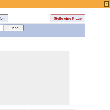
Anmelden
über
FAQ
×
fen
Stelle eine Frage