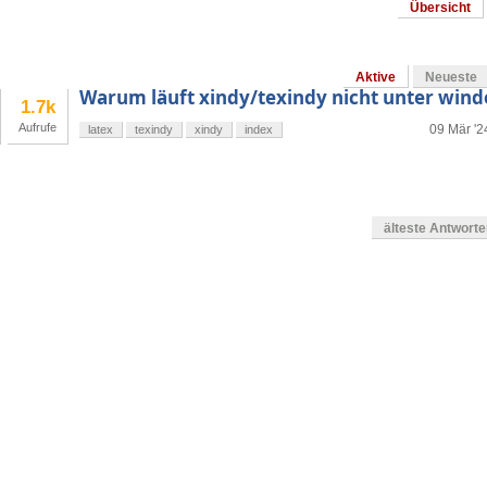
Übersicht
Aktive
Neueste
Warum läuft xindy/texindy nicht unter wind
1.7k
Aufrufe
09 Mär '2
latex
texindy
xindy
index
älteste Antwort
en