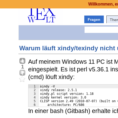
Willkommen, er
Fragen
The
Warum läuft xindy/texindy nicht
Auf meinem Windows 11 PC ist Mikt
1
eingespielt. Es ist perl v5.36.1 i
(cmd) löuft xindy:
1
xindy -V
2
xindy release: 2.5.1
3
xindy.pl script version: 1.18
4
xindy kernel version: 3.0
5
CLISP version 2.49 (2010-07-07) (built on 
6
    architecture: PC/686
In einer bash (Gitbash) erhalte i