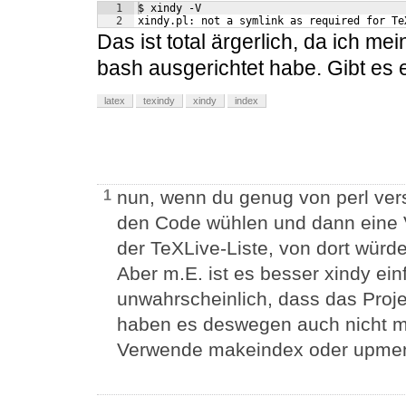
1
$ xindy -V
2
xindy.pl: not a symlink as required for Te
Das ist total ärgerlich, da ich m
bash ausgerichtet habe. Gibt es e
latex
texindy
xindy
index
nun, wenn du genug von perl vers
1
den Code wühlen und dann eine V
der TeXLive-Liste, von dort würd
Aber m.E. ist es besser xindy einf
unwahrscheinlich, dass das Projek
haben es deswegen auch nicht 
Verwende makeindex oder upme