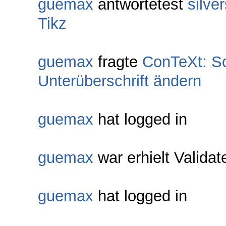
guemax
antwortetest
silve
Tikz
guemax
fragte
ConTeXt: Sch
Unterüberschrift ändern
guemax
hat logged in
guemax
war erhielt Validat
guemax
hat logged in