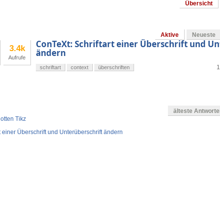
Übersicht
Aktive
Neueste
ConTeXt: Schriftart einer Überschrift und Un
3.4k
ändern
Aufrufe
1
schriftart
context
überschriften
älteste Antwort
otten Tikz
t einer Überschrift und Unterüberschrift ändern
en