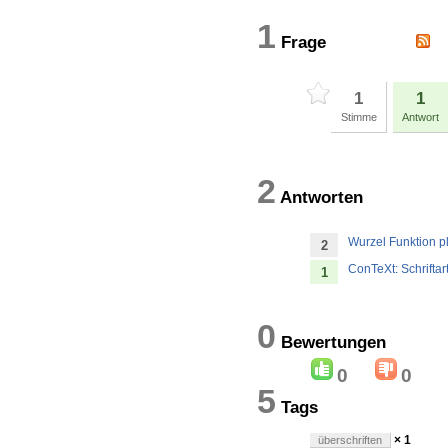
1
Frage
1
1
Stimme
Antwort
2
Antworten
Wurzel Funktion pl
2
ConTeXt: Schriftar
1
0
Bewertung
0
0
5
Tags
× 1
überschriften