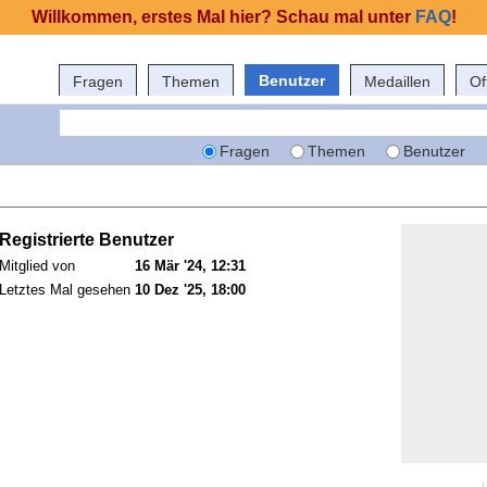
Willkommen, erstes Mal hier? Schau mal unter
FAQ
!
Benutzer
Fragen
Themen
Medaillen
Of
Fragen
Themen
Benutzer
Registrierte Benutzer
Mitglied von
16 Mär '24, 12:31
Letztes Mal gesehen
10 Dez '25, 18:00