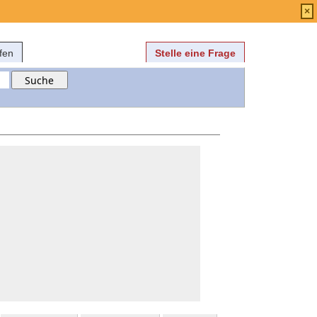
Anmelden
über
FAQ
×
fen
Stelle eine Frage