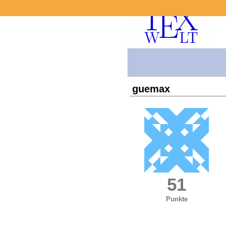
guemax
51
Punkte