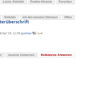
Letzte Aktivität
Punkte-Historie
Favoriten
Beliebte
mit den meisten Stimmen
Offen
terüberschrift
51
8 Apr '24, 11:59
guemax
●
1
●
4
en
neueste Antworten
Beliebteste Antworten