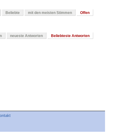
Beliebte
mit den meisten Stimmen
Offen
en
neueste Antworten
Beliebteste Antworten
ontakt