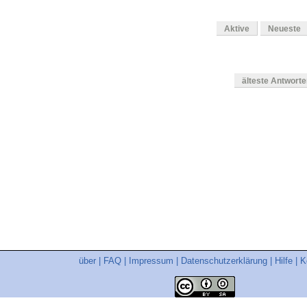
Aktive
Neueste
älteste Antwort
en
über
|
FAQ
|
Impressum
|
Datenschutzerklärung
|
Hilfe
|
K