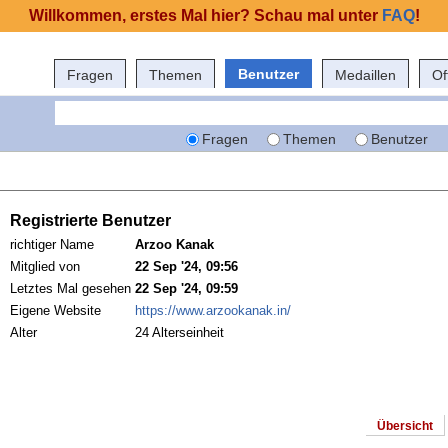
Willkommen, erstes Mal hier? Schau mal unter
FAQ
!
Benutzer
Fragen
Themen
Medaillen
Of
Fragen
Themen
Benutzer
Registrierte Benutzer
richtiger Name
Arzoo Kanak
Mitglied von
22 Sep '24, 09:56
Letztes Mal gesehen
22 Sep '24, 09:59
Eigene Website
https://www.arzookanak.in/
Alter
24 Alterseinheit
Übersicht