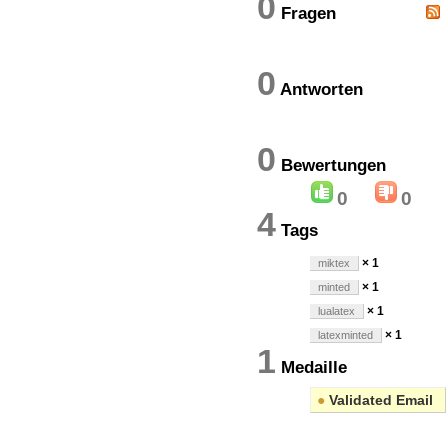
0
Fragen
0
Antworten
0
Bewertung
0
0
4
Tags
× 1
miktex
× 1
minted
× 1
lualatex
× 1
latexminted
1
Medaille
●
Validated Email