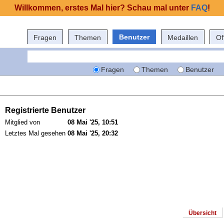
Willkommen, erstes Mal hier? Schau mal unter
FAQ
!
Benutzer
Fragen
Themen
Medaillen
Of
Fragen
Themen
Benutzer
Registrierte Benutzer
Mitglied von
08 Mai '25, 10:51
Letztes Mal gesehen
08 Mai '25, 20:32
Übersicht