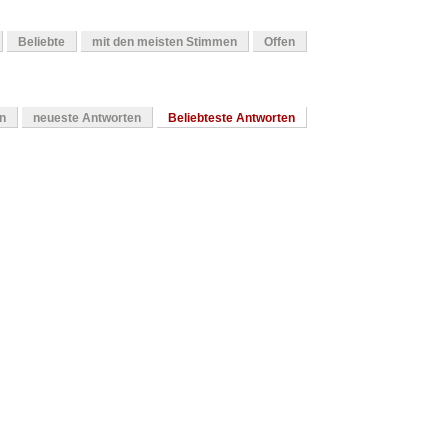
Beliebte
mit den meisten Stimmen
Offen
en
neueste Antworten
Beliebteste Antworten