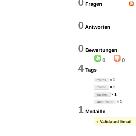
0
Fragen
0
Antworten
0
Bewertung
0
0
4
Tags
× 1
miktex
× 1
minted
× 1
lualatex
× 1
latexminted
1
Medaille
●
Validated Email