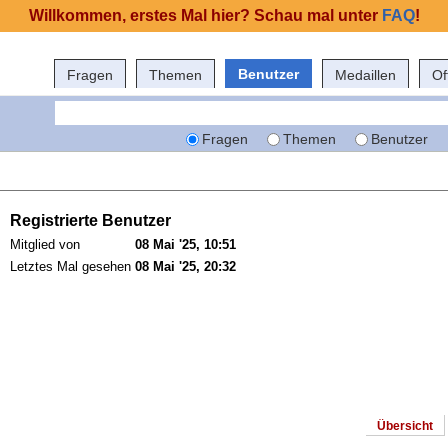
Willkommen, erstes Mal hier? Schau mal unter
FAQ
!
Benutzer
Fragen
Themen
Medaillen
Of
Fragen
Themen
Benutzer
Registrierte Benutzer
Mitglied von
08 Mai '25, 10:51
Letztes Mal gesehen
08 Mai '25, 20:32
Übersicht