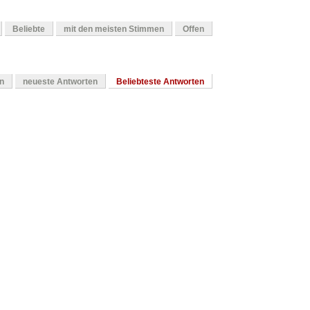
Beliebte
mit den meisten Stimmen
Offen
en
neueste Antworten
Beliebteste Antworten