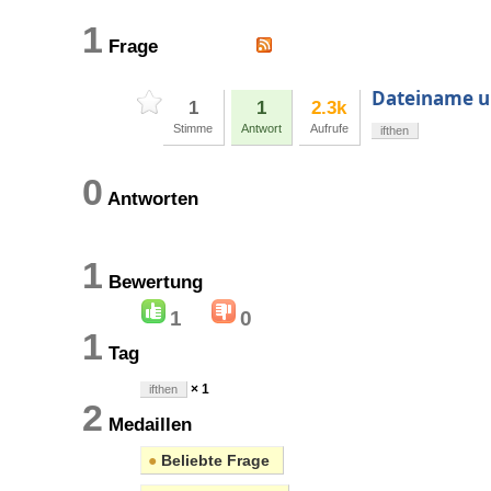
1
Frage
Dateiname un
1
1
2.3k
Stimme
Antwort
Aufrufe
ifthen
0
Antworten
1
Bewertung
1
0
1
Tag
× 1
ifthen
2
Medaillen
●
Beliebte Frage