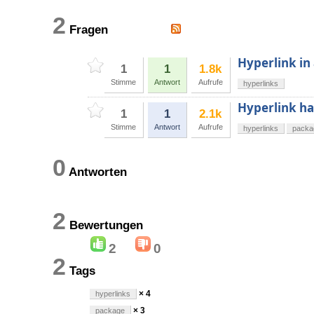
2
Fragen
Hyperlink in 
1
1
1.8k
Stimme
Antwort
Aufrufe
hyperlinks
Hyperlink ha
1
1
2.1k
Stimme
Antwort
Aufrufe
hyperlinks
packa
0
Antworten
2
Bewertungen
2
0
2
Tags
× 4
hyperlinks
× 3
package