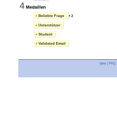
4
Medaillen
●
Beliebte Frage
× 2
●
Unterstützer
●
Student
●
Validated Email
über
|
FAQ