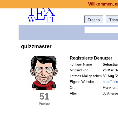
Willkommen, er
Fragen
The
quizzmaster
Registrierte Benutzer
richtiger Name
Sebastia
Mitglied von
25 Mär '1
Letztes Mal gesehen
30 Aug '2
Eigene Website
http://sle
Ort
Frankfurt
51
Alter
38 Alterse
Punkte