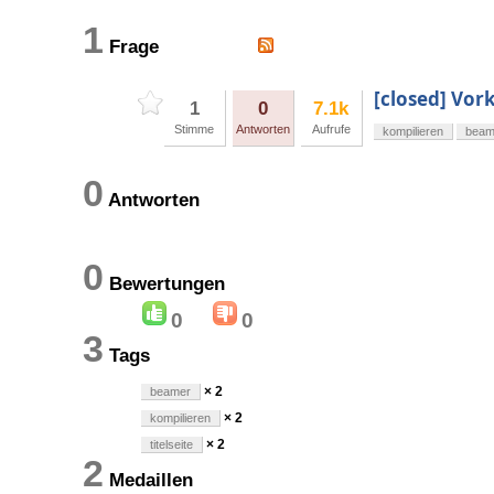
1
Frage
[closed] Vor
1
0
7.1k
Stimme
Antworten
Aufrufe
kompilieren
beam
0
Antworten
0
Bewertungen
0
0
3
Tags
× 2
beamer
× 2
kompilieren
× 2
titelseite
2
Medaillen