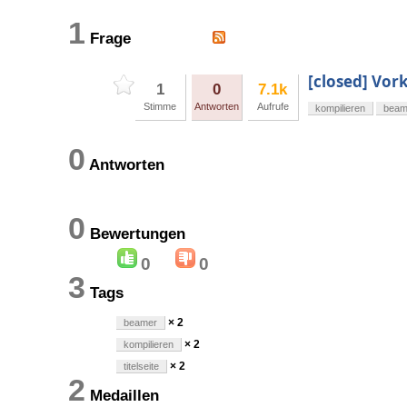
1
Frage
[closed] Vor
1
0
7.1k
Stimme
Antworten
Aufrufe
kompilieren
beam
0
Antworten
0
Bewertungen
0
0
3
Tags
× 2
beamer
× 2
kompilieren
× 2
titelseite
2
Medaillen