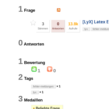
1
Frage
[LyX] Latex 
3
0
13.8k
Stimmen
Antworten
Aufrufe
lyx
fehler-meldu
0
Antworten
1
Bewertung
1
0
2
Tags
× 1
fehler-meldungen
× 1
lyx
3
Medaillen
●
Beliebte Frage