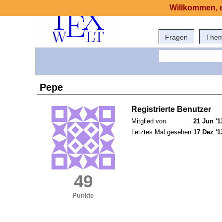
Willkommen, e
Fragen
The
Pepe
Registrierte Benutzer
Mitglied von
21 Jun '1
Letztes Mal gesehen
17 Dez '1
49
Punkte