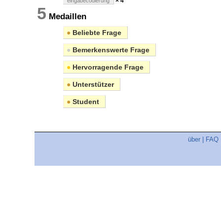
× 4
eingabecodierung
5
Medaillen
●
Beliebte Frage
●
Bemerkenswerte Frage
●
Hervorragende Frage
●
Unterstützer
●
Student
über
|
FAQ