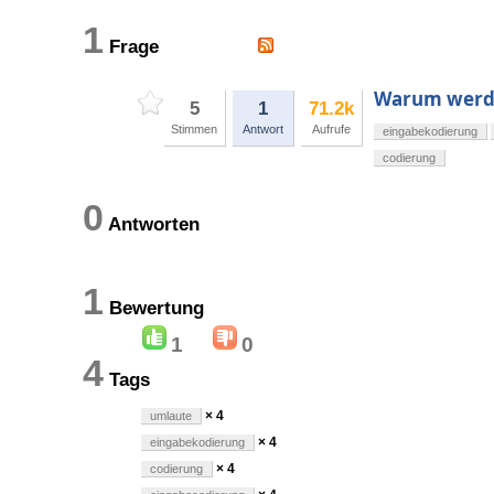
1
Frage
Warum werden
5
1
71.2k
Stimmen
Antwort
Aufrufe
eingabekodierung
codierung
0
Antworten
1
Bewertung
1
0
4
Tags
× 4
umlaute
× 4
eingabekodierung
× 4
codierung