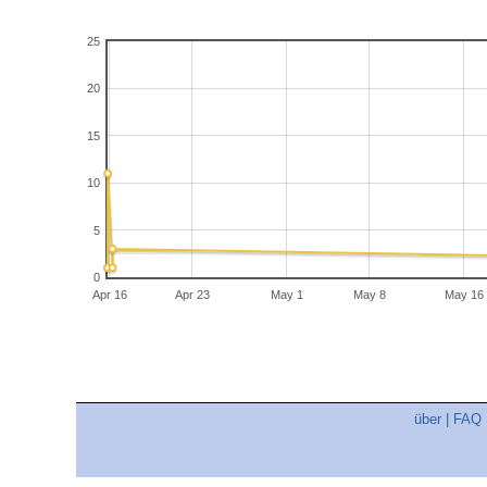
25
20
15
10
5
0
Apr 16
Apr 23
May 1
May 8
May 16
über
|
FAQ