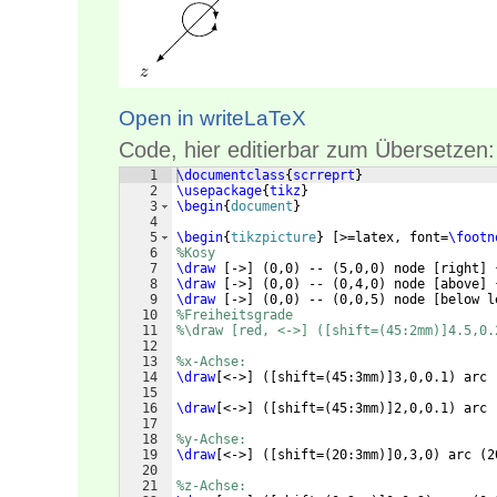
Open in writeLaTeX
Code, hier editierbar zum Übersetzen:
1
\documentclass
{
scrreprt
}
2
\usepackage
{
tikz
}
3
\begin
{
document
}
4
5
\begin
{
tikzpicture
}
[
>=latex, font=
\footn
6
%Kosy 
7
\draw
[
->
]
(
0,0
)
 -- 
(
5,0,0
)
 node 
[
right
]
8
\draw
[
->
]
(
0,0
)
 -- 
(
0,4,0
)
 node 
[
above
]
9
\draw
[
->
]
(
0,0
)
 -- 
(
0,0,5
)
 node 
[
below l
10
%Freiheitsgrade 
11
%\draw [red, <->] ([shift=(45:2mm)]4.5,0.
12
13
%x-Achse:
14
\draw
[
<->
]
([
shift=
(
45:3mm
)]
3,0,0.1
)
 arc 
15
16
\draw
[
<->
]
([
shift=
(
45:3mm
)]
2,0,0.1
)
 arc 
17
18
%y-Achse:
19
\draw
[
<->
]
([
shift=
(
20:3mm
)]
0,3,0
)
 arc 
(
2
20
21
%z-Achse: