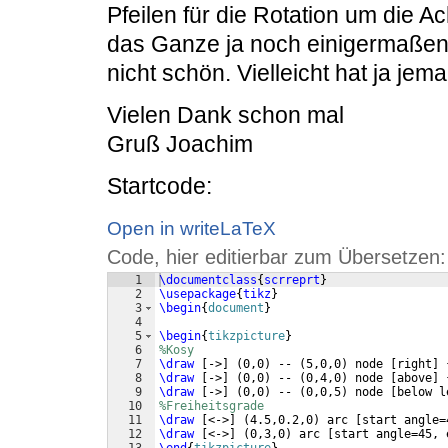
Pfeilen für die Rotation um die A
das Ganze ja noch einigermaßen 
nicht schön. Vielleicht hat ja jem
Vielen Dank schon mal
Gruß Joachim
Startcode:
Open in writeLaTeX
Code, hier editierbar zum Übersetzen:
1
\documentclass
{
scrreprt
}
2
\usepackage
{
tikz
}
3
\begin
{
document
}
4
5
\begin
{
tikzpicture
}
6
%Kosy 
7
\draw
[
->
]
(
0,0
)
 -- 
(
5,0,0
)
 node 
[
right
]
8
\draw
[
->
]
(
0,0
)
 -- 
(
0,4,0
)
 node 
[
above
]
9
\draw
[
->
]
(
0,0
)
 -- 
(
0,0,5
)
 node 
[
below l
10
%Freiheitsgrade 
11
\draw
[
<->
]
(
4.5,0.2,0
)
 arc 
[
start angle=
12
\draw
[
<->
]
(
0,3,0
)
 arc 
[
start angle=45, 