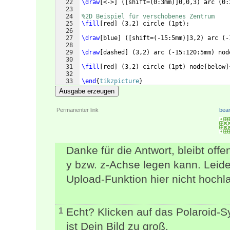
22
\draw
[
<->
]
([
shift=
(
0:3mm
)]
0,0,3
)
 arc 
(
0:
23
24
%2D Beispiel für verschobenes Zentrum
25
\fill
[
red
]
(
3,2
)
 circle 
(
1pt
)
;
26
27
\draw
[
blue
]
([
shift=
(
-15:5mm
)]
3,2
)
 arc 
(
-
28
29
\draw
[
dashed
]
(
3,2
)
 arc 
(
-15:120:5mm
)
 nod
30
31
\fill
[
red
]
(
3,2
)
 circle 
(
1pt
)
 node
[
below
]
32
33
\end
{
tikzpicture
}
Ausgabe erzeugen
Permanenter link
bear
Danke für die Antwort, bleibt offe
y bzw. z-Achse legen kann. Leide
Upload-Funktion hier nicht hochl
Echt? Klicken auf das Polaroid-Sy
1
ist Dein Bild zu groß.