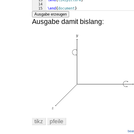
13
\end
{
tikzpicture
}
14
15
\end
{
document
}
Ausgabe erzeugen
Ausgabe damit bislang:
tikz
pfeile
bear