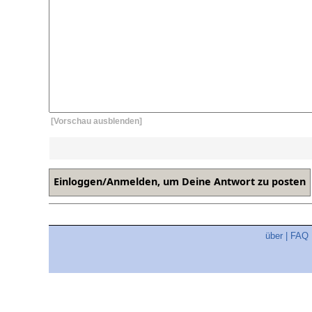
[Vorschau ausblenden]
über
|
FAQ