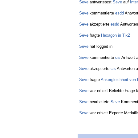
Seve
antwortetest
Seve
auf
Inte
Seve
kommentierte
esdd
Antwor
Seve
akzeptierte
esdd
Antworten
Seve
fragte
Hexagon in TikZ
Seve
hat logged in
Seve
kommentierte
cis
Antwort 
Seve
akzeptierte
cis
Antworten a
Seve
fragte
Ankergleichheit von 
Seve
war erhielt Beliebte Frage 
Seve
bearbeitete
Seve
Komment
Seve
war erhielt Experte Medaill