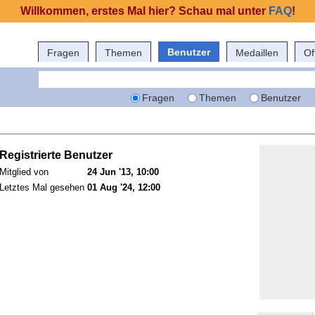
Willkommen, erstes Mal hier? Schau mal unter
FAQ
!
Benutzer
Fragen
Themen
Medaillen
Of
Fragen
Themen
Benutzer
Registrierte Benutzer
Mitglied von
24 Jun '13, 10:00
Letztes Mal gesehen
01 Aug '24, 12:00