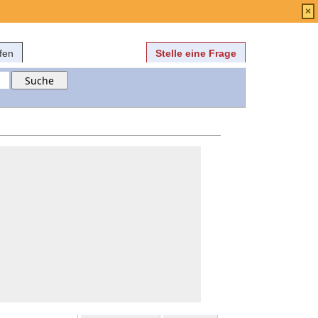
Anmelden
über
FAQ
×
fen
Stelle eine Frage