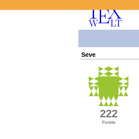
Seve
222
Punkte