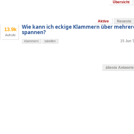
Übersicht
Aktive
Neueste
Wie kann ich eckige Klammern über mehrere
13.9k
spannen?
Aufrufe
15 Jun '
klammern
tabellen
älteste Antwort
g