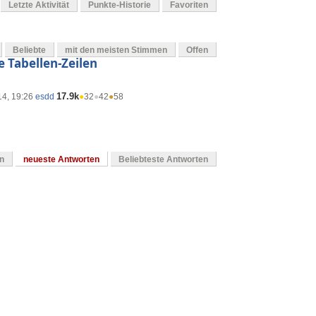
Letzte Aktivität
Punkte-Historie
Favoriten
Beliebte
mit den meisten Stimmen
Offen
 Tabellen-Zeilen
17.9k
14, 19:26
esdd
●
32
●
42
●
58
en
neueste Antworten
Beliebteste Antworten