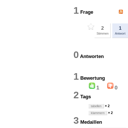
1
Frage
2
1
Stimmen
Antwort
0
Antworten
1
Bewertun
1
0
2
Tags
× 2
tabellen
× 2
klammern
3
Medaillen