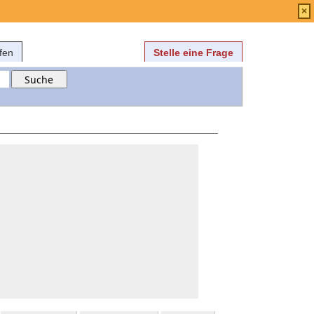
Anmelden
über
FAQ
×
fen
Stelle eine Frage