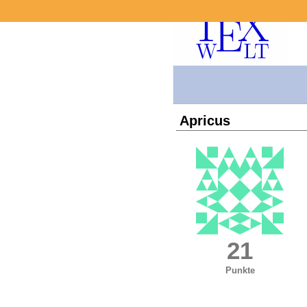
Apricus
21
Punkte