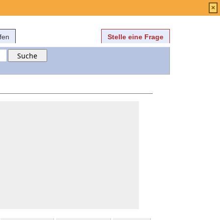
Anmelden
über
FAQ
×
fen
Stelle eine Frage