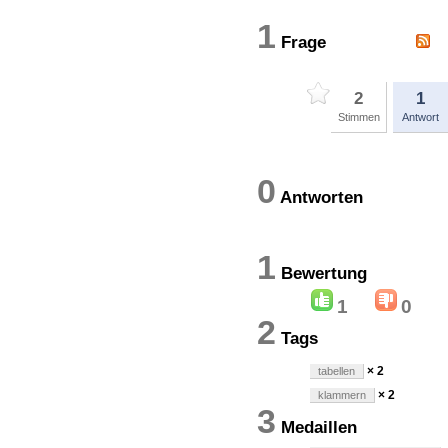
1
Frage
2
1
Stimmen
Antwort
0
Antworten
1
Bewertun
1
0
2
Tags
× 2
tabellen
× 2
klammern
3
Medaillen