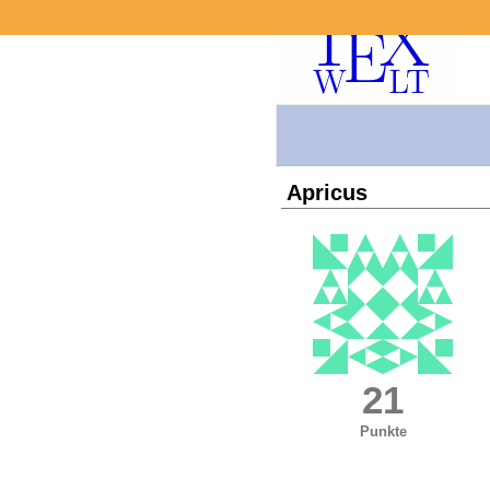
Apricus
21
Punkte