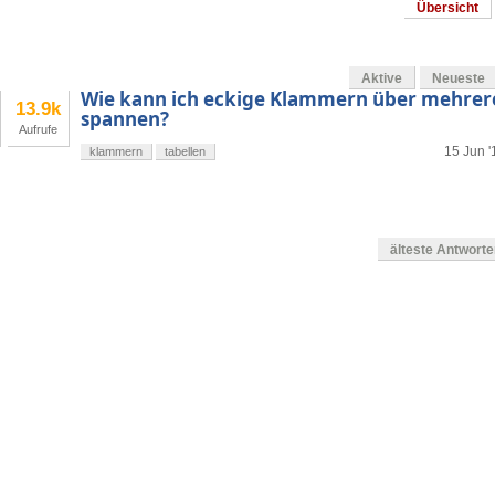
Übersicht
Aktive
Neueste
Wie kann ich eckige Klammern über mehrere
13.9k
spannen?
Aufrufe
15 Jun '
klammern
tabellen
älteste Antwort
g