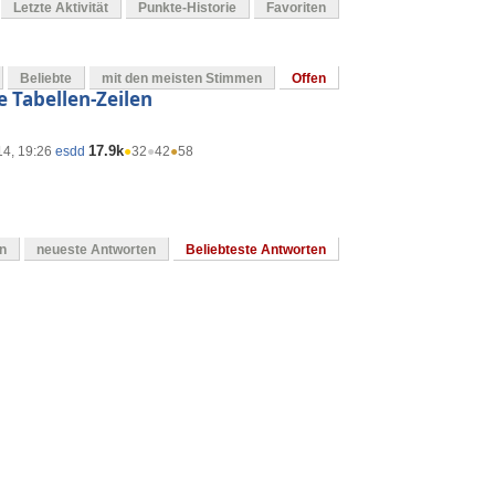
Letzte Aktivität
Punkte-Historie
Favoriten
Beliebte
mit den meisten Stimmen
Offen
 Tabellen-Zeilen
17.9k
14, 19:26
esdd
●
32
●
42
●
58
en
neueste Antworten
Beliebteste Antworten