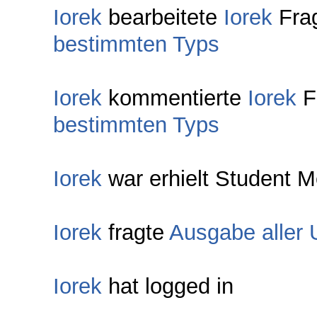
Iorek
bearbeitete
Iorek
Fra
bestimmten Typs
Iorek
kommentierte
Iorek
F
bestimmten Typs
Iorek
war erhielt Student M
Iorek
fragte
Ausgabe aller
Iorek
hat logged in