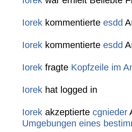
Iorek
war erhielt Beliebte 
Iorek
kommentierte
esdd
A
Iorek
kommentierte
esdd
A
Iorek
fragte
Kopfzeile im A
Iorek
hat logged in
Iorek
akzeptierte
cgnieder
A
Umgebungen eines bestim