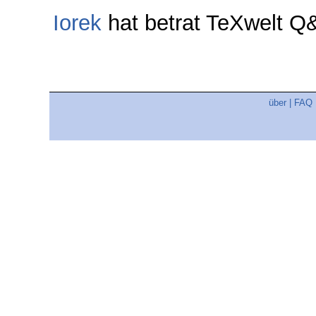
Iorek
hat betrat TeXwelt 
über
|
FAQ