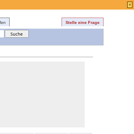
Anmelden
über
FAQ
×
fen
Stelle eine Frage