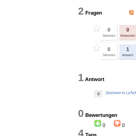
2
Fragen
0
0
Stimmen
Antworten
0
1
Stimmen
Antwort
1
Antwort
Zeichnen in LaTe
0
0
Bewertung
0
0
4
Tags