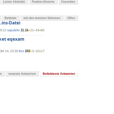
Letzte Aktivität
Punkte-Historie
Favoriten
Beliebte
mit den meisten Stimmen
Offen
.ins-Datei
11.1k
09:22
saputello
●
21
●
43
●
65
ket eqexam
202
Okt '14, 23:30
thor
●
3
●
10
●
17
en
neueste Antworten
Beliebteste Antworten