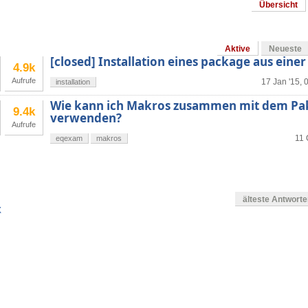
Übersicht
Aktive
Neueste
[closed] Installation eines package aus einer 
4.9k
Aufrufe
17 Jan '15, 
installation
Wie kann ich Makros zusammen mit dem Pa
9.4k
verwenden?
Aufrufe
11 
eqexam
makros
älteste Antwort
X
en