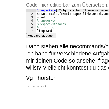
Code, hier editierbar zum Übersetzen:
1
\usepackage
[
**cfg=datenbank**,usecustomdes
2
noparttotals,forcolorpaper,links,usexkv,no
3
nosolutions
4
% answerkey
5
% vspacewithsolns
6
% proofing
7
]
{
eqexam
}
Ausgabe erzeugen
Dann stehen alle necommands/n
Ich habe für verschiedene Aufga
mir deinen Code so ansehe, frage
willst? Vielleicht könntest du d
Vg Thorsten
Permanenter link