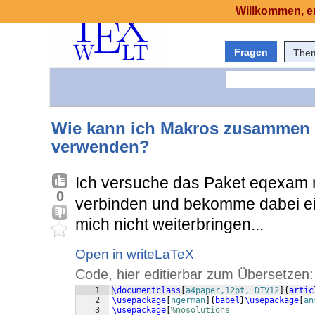
Willkommen, er
Fragen
The
Wie kann ich Makros zusammen 
verwenden?
Ich versuche das Paket eqexam 
0
verbinden und bekomme dabei e
mich nicht weiterbringen...
Open in writeLaTeX
Code, hier editierbar zum Übersetzen:
1
\documentclass
[
a4paper,12pt, DIV12
]
{
artic
2
\usepackage
[
ngerman
]
{
babel
}
\usepackage
[
an
3
\usepackage
[
%nosolutions