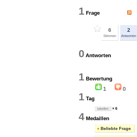
1
Frage
6
2
Stimmen
Antworten
0
Antworten
1
Bewertun
1
0
1
Tag
× 6
tabellen
4
Medaillen
●
Beliebte Frage