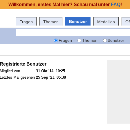
Willkommen, erstes Mal hier? Schau mal unter
FAQ
!
Benutzer
Fragen
Themen
Medaillen
Of
Fragen
Themen
Benutzer
Registrierte Benutzer
Mitglied von
31 Okt '14, 10:25
Letztes Mal gesehen
25 Sep '23, 05:38