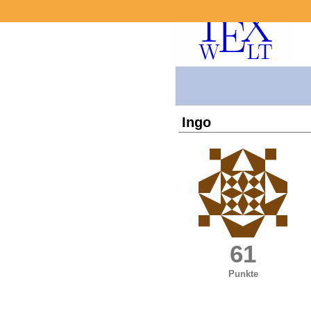
Ingo
61
Punkte