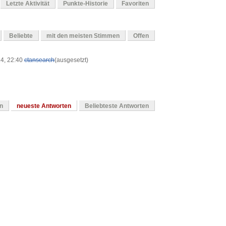
Letzte Aktivität
Punkte-Historie
Favoriten
Beliebte
mit den meisten Stimmen
Offen
14, 22:40
ctansearch
(ausgesetzt)
en
neueste Antworten
Beliebteste Antworten