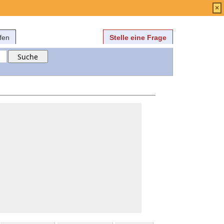
Anmelden
über
FAQ
×
fen
Stelle eine Frage