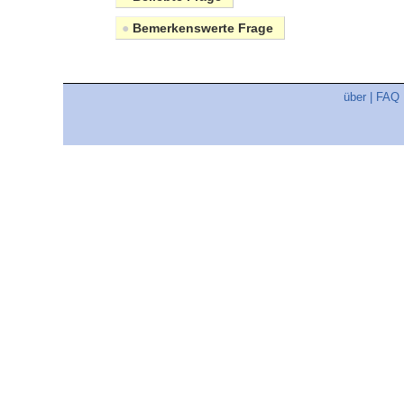
●
Bemerkenswerte Frage
über
|
FAQ