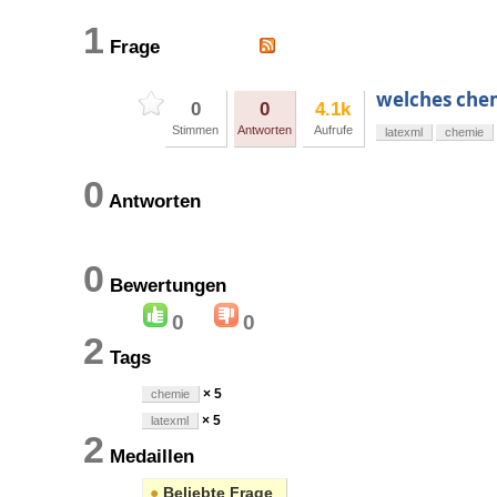
1
Frage
welches chem
0
0
4.1k
Stimmen
Antworten
Aufrufe
latexml
chemie
0
Antworten
0
Bewertungen
0
0
2
Tags
× 5
chemie
× 5
latexml
2
Medaillen
●
Beliebte Frage