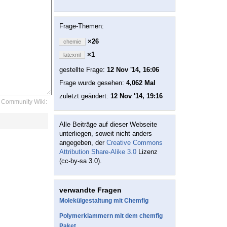
Frage-Themen:
×26
chemie
×1
latexml
gestellte Frage:
12 Nov '14, 16:06
Frage wurde gesehen:
4,062 Mal
zuletzt geändert:
12 Nov '14, 19:16
Community Wiki:
Alle Beiträge auf dieser Webseite
unterliegen, soweit nicht anders
angegeben, der
Creative Commons
Attribution Share-Alike 3.0
Lizenz
(cc-by-sa 3.0).
verwandte Fragen
Molekülgestaltung mit Chemfig
Polymerklammern mit dem chemfig
Paket