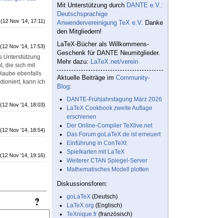
Mit Unterstützung durch
DANTE e.V.:
Deutschsprachige
(12 Nov '14, 17:11)
Anwendervereinigung TeX e.V.
Danke
den Mitgliedern!
LaTeX-Bücher als Willkommens-
(12 Nov '14, 17:53)
Geschenk für DANTE Neumitglieder.
as Unterstützung
Mehr dazu:
LaTeX.net/verein
, die sich mit
 Haube ebenfalls
Aktuelle Beiträge im
Community-
tioniert, kann ich
Blog
:
DANTE-Frühjahrstagung März 2026
(12 Nov '14, 18:03)
LaTeX Cookbook zweite Auflage
erschienen
Der Online-Compiler TeXlive.net
(12 Nov '14, 18:54)
Das Forum goLaTeX.de ist erneuert
Einführung in ConTeXt
Spielkarten mit LaTeX
(12 Nov '14, 19:16)
Weiterer CTAN Spiegel-Server
Mathematisches Modell plotten
Diskussionsforen:
goLaTeX
(Deutsch)
LaTeX.org
(Englisch)
TeXnique.fr
(französisch)