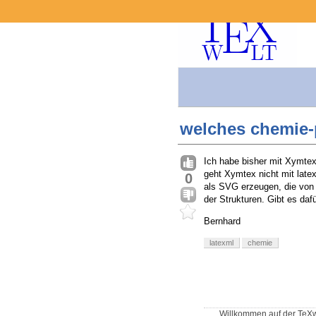
welches chemie-p
Ich habe bisher mit Xymtex
geht Xymtex nicht mit lat
0
als SVG erzeugen, die von 
der Strukturen. Gibt es daf
Bernhard
latexml
chemie
Willkommen auf der TeXw