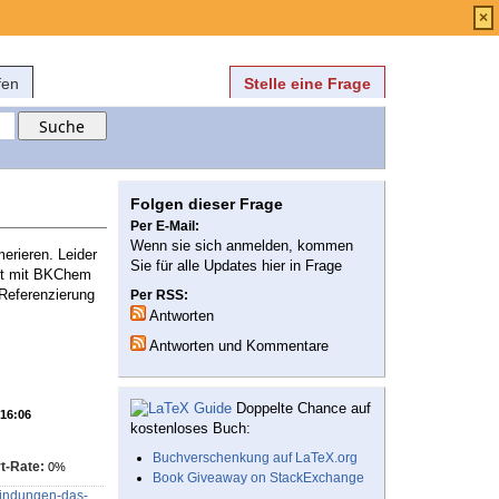
Anmelden
über
FAQ
×
fen
Stelle eine Frage
Folgen dieser Frage
Per E-Mail:
Wenn sie sich anmelden, kommen
erieren. Leider
Sie für alle Updates hier in Frage
gut mit BKChem
 Referenzierung
Per RSS:
Antworten
Antworten und Kommentare
Doppelte Chance auf
 16:06
kostenloses Buch:
Buchverschenkung auf LaTeX.org
t-Rate:
0%
Book Giveaway on StackExchange
bindungen-das-