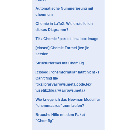
Automatische Nummerierung mit
chemnum
Chemie in LaTeX. Wie erstelle ich
dieses Diagramm?
Tikz Chemie / particle in a box image
[closed] Chemie Formel (\ce )in
section
Strukturformel mit ChemFig
[closed] "chemformula" läuft nicht - I
Can't find file
'tikzlibraryarrows.meta.code.tex'
\usetikzlibrary{arrows.meta}
Wie kriege ich das Newman Modul für
"chemmacros" zum laufen?
Brauche Hilfe mit dem Paket
"Chemfig"