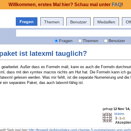
Willkommen, erstes Mal hier? Schau mal unter
FAQ
!
Fragen
Themen
Benutzer
Medaillen
Of
Fragen
Themen
Benutzer
aket ist latexml tauglich?
 gearbeitet. Außer dass es Formeln malt, kann es auch die Formeln durchnum
exml, dass mit den xymtex macros nichts am Hut hat. Die Formeln kann ich 
latexml gelesen werden. Was mir fehlt, ist die separate Numerierung und die
ür ein separates Paket, das auch latexml-fähig ist.
gefragt
12 Nov '14,
bkleine
1
●
1
●
1
Akzeptier
elt! Sieh mal hier
http://texwelt.de/blog/latex-und-chemie-5-nummerieren-von-ver