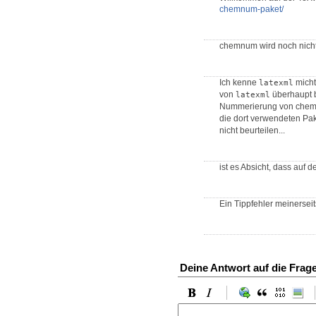
chemnum-paket/
chemnum wird noch nicht 
Ich kenne
micht
latexml
von
überhaupt b
latexml
Nummerierung von chemi
die dort verwendeten Pake
nicht beurteilen...
ist es Absicht, dass auf 
Ein Tippfehler meinerseits
Deine Antwort auf die Frag