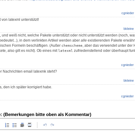
cgnieder
von latexml unterstützt!
bkleine
, und weiß nicht, welche Pakete unterstützt oder nicht unterstützt werden (noch, w
edeutet...), in dem verlinkten Artikel werden aber
alle
existierenden Pakete erwähnt
schen Formeln beschäftigen. (Außer
, aber das verwendet unter der
chemscheme
te, also gilt es nicht). Ob eines mit
zufriedenstellend oder überhaupt funk
latexml
cgnieder
der Nachrichten email latexmk steht?
bkleine
, den ich später korrigiert habe.
cgnieder
e: (Bemerkungen bitte oben als Kommentar)