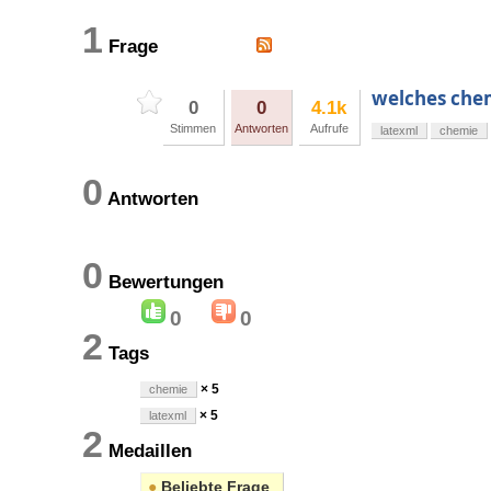
1
Frage
welches chem
0
0
4.1k
Stimmen
Antworten
Aufrufe
latexml
chemie
0
Antworten
0
Bewertungen
0
0
2
Tags
× 5
chemie
× 5
latexml
2
Medaillen
●
Beliebte Frage