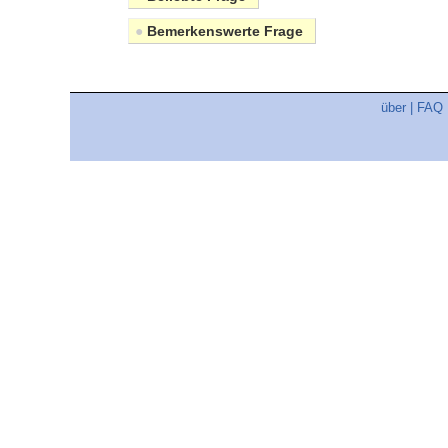
●
Bemerkenswerte Frage
über
|
FAQ