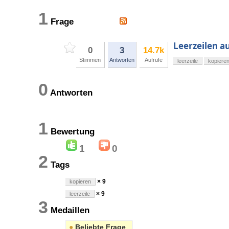
1
Frage
Leerzeilen a
0
3
14.7k
Stimmen
Antworten
Aufrufe
leerzeile
kopiere
0
Antworten
1
Bewertung
1
0
2
Tags
× 9
kopieren
× 9
leerzeile
3
Medaillen
●
Beliebte Frage