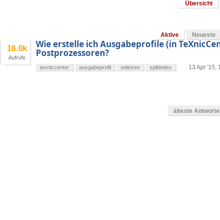
Übersicht
Aktive
Neueste
Wie erstelle ich Ausgabeprofile (in TeXnicCen
16.0k
Postprozessoren?
Aufrufe
13 Apr '15,
texniccenter
ausgabeprofil
editoren
splitindex
älteste Antwort
en