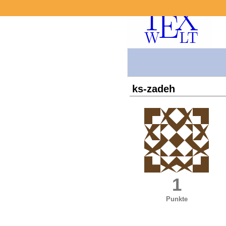
ks-zadeh
1
Punkte