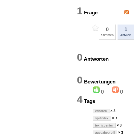
1
Frage
0
1
Stimmen
Antwort
0
Antworten
0
Bewertung
0
0
4
Tags
× 3
editoren
× 3
splitindex
× 3
texniccenter
× 3
ausgabeprofil