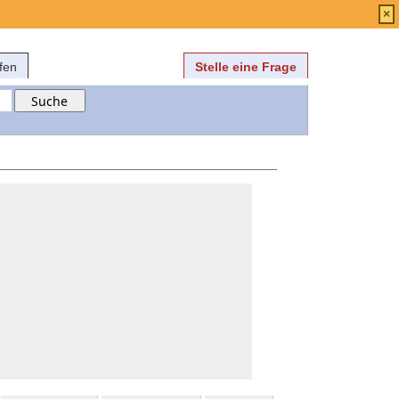
Anmelden
über
FAQ
×
fen
Stelle eine Frage