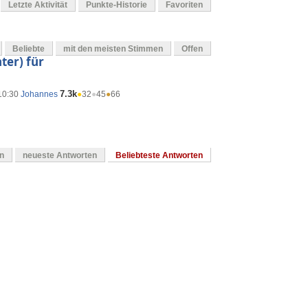
Letzte Aktivität
Punkte-Historie
Favoriten
Beliebte
mit den meisten Stimmen
Offen
ter) für
7.3k
 10:30
Johannes
●
32
●
45
●
66
en
neueste Antworten
Beliebteste Antworten