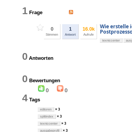
1
Frage
Wie erstelle 
0
1
16.0k
Postprozess
Stimmen
Antwort
Aufrufe
texniccenter
ausg
0
Antworten
0
Bewertungen
0
0
4
Tags
× 3
editoren
× 3
splitindex
× 3
texniccenter
× 3
ausgabeprofil