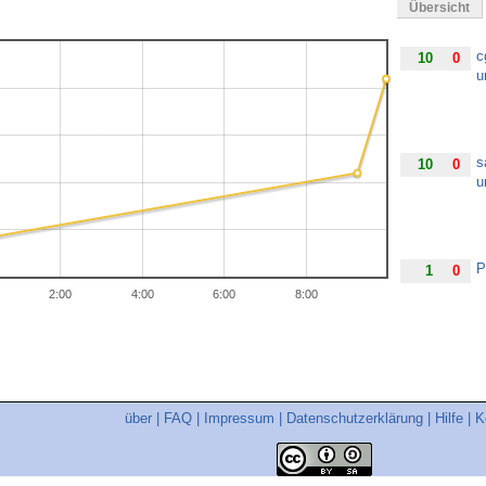
Übersicht
c
10
0
u
s
10
0
u
P
1
0
2:00
4:00
6:00
8:00
über
|
FAQ
|
Impressum
|
Datenschutzerklärung
|
Hilfe
|
K