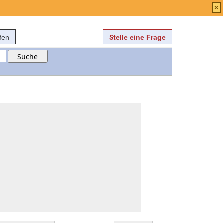
Anmelden
über
FAQ
×
fen
Stelle eine Frage