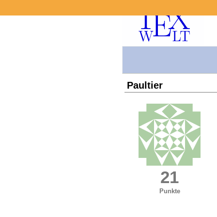
Paultier
21
Punkte