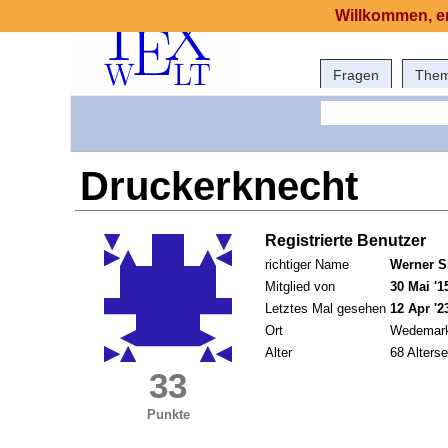
Willkommen, er
Fragen
The
Druckerknecht
Registrierte Benutzer
richtiger Name
Werner S
Mitglied von
30 Mai '1
Letztes Mal gesehen
12 Apr '2
Ort
Wedemar
Alter
68 Alterse
33
Punkte